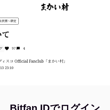
住民票〜限定
いて
グ
97
4
スコ Official Fanclub「まかい村」
13 23:10
Bitfan IDでログイン