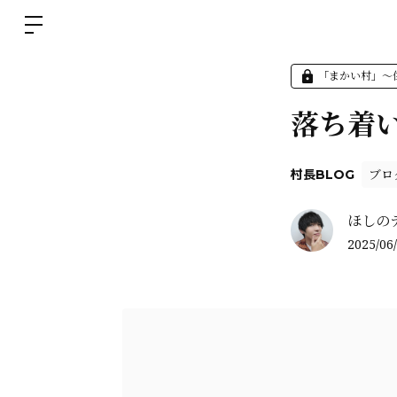
「まかい村」〜
落ち着
ブロ
村長BLOG
ほしのディ
2025/06/