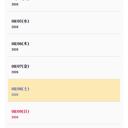
2026
08/05(水)
2026
08/06(木)
2026
08/07(金)
2026
08/08(土)
2026
08/09(日)
2026