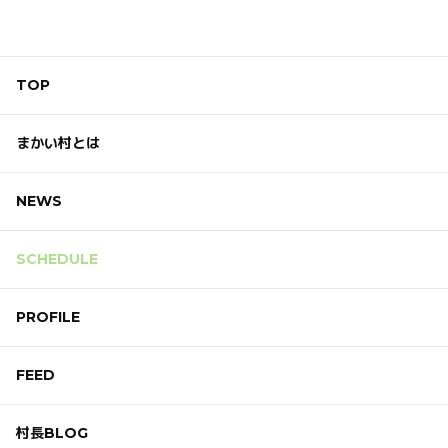
TOP
まかい村とは
NEWS
SCHEDULE
PROFILE
FEED
村長BLOG