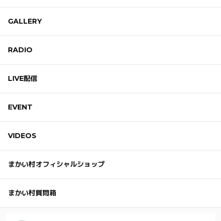
GALLERY
RADIO
LIVE配信
EVENT
VIDEOS
まかい村オフィシャルショップ
まかい村質問箱