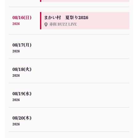
08/16(日)
まかい村 夏祭り2026
2026
赤阪 BUZZ LIVE
08/17(月)
2026
08/18(火)
2026
08/19(水)
2026
08/20(木)
2026